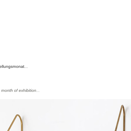
tellungsmonat...
onth of exhibition...