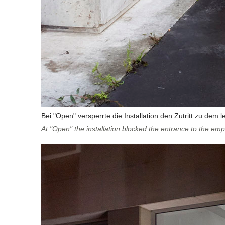
Bei "Open" versperrte die Installation den Zutritt zu dem l
At "Open" the installation blocked the entrance to the emp