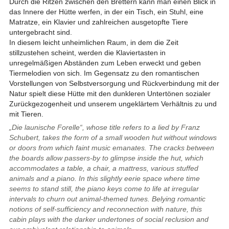
Durch die Ritzen zwischen den Brettern kann man einen Blick in
das Innere der Hütte werfen, in der ein Tisch, ein Stuhl, eine
Matratze, ein Klavier und zahlreichen ausgetopfte Tiere
untergebracht sind.
In diesem leicht unheimlichen Raum, in dem die Zeit
stillzustehen scheint, werden die Klaviertasten in
unregelmäßigen Abständen zum Leben erweckt und geben
Tiermelodien von sich. Im Gegensatz zu den romantischen
Vorstellungen von Selbstversorgung und Rückverbindung mit der
Natur spielt diese Hütte mit den dunkleren Untertönen sozialer
Zurückgezogenheit und unserem ungeklärtem Verhältnis zu und
mit Tieren.
„Die launische Forelle“, whose title refers to a lied by Franz
Schubert, takes the form of a small wooden hut without windows
or doors from which faint music emanates. The cracks between
the boards allow passers-by to glimpse inside the hut, which
accommodates a table, a chair, a mattress, various stuffed
animals and a piano. In this slightly eerie space where time
seems to stand still, the piano keys come to life at irregular
intervals to churn out animal-themed tunes. Belying romantic
notions of self-sufficiency and reconnection with nature, this
cabin plays with the darker undertones of social reclusion and