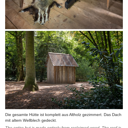
Die gesamte Hütte ist komplett aus Altholz gezimmert. Das Dach
mit altem Wellblech gedeckt.
The entire hut is made entirely from reclaimed wood. The roof is